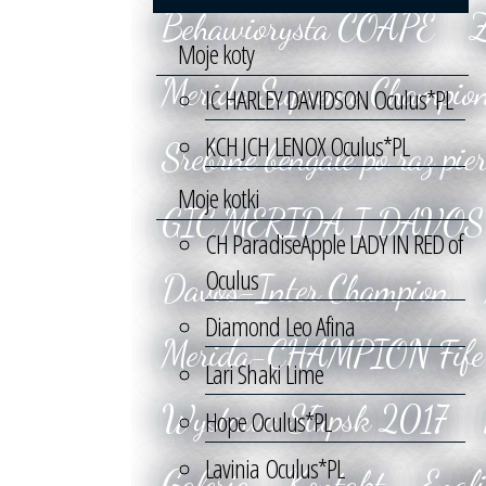
Behawiorysta COAPE
Z
Moje koty
Merida Supreme Champio
IC HARLEY DAVIDSON Oculus*PL
KCH JCH LENOX Oculus*PL
Srebrne bengale po raz pie
Moje kotki
GIC MERIDA I DAVOS
CH ParadiseApple LADY IN RED of
Oculus
Davos-Inter Champion
Diamond Leo Afina
Merida-CHAMPION Fife
Lari Shaki Lime
Wystawa Słupsk 2017
Hope Oculus*PL
Lavinia Oculus*PL
Galeria
Kontakt
Engl