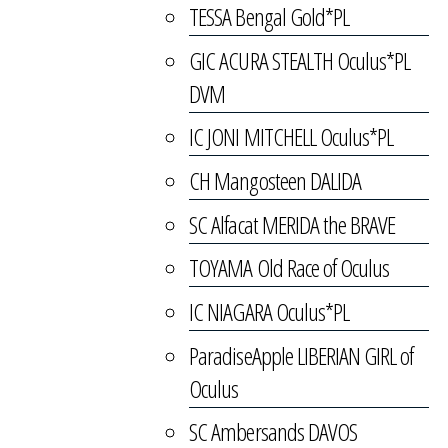
TESSA Bengal Gold*PL
GIC ACURA STEALTH Oculus*PL
DVM
IC JONI MITCHELL Oculus*PL
CH Mangosteen DALIDA
SC Alfacat MERIDA the BRAVE
TOYAMA Old Race of Oculus
IC NIAGARA Oculus*PL
ParadiseApple LIBERIAN GIRL of
Oculus
SC Ambersands DAVOS