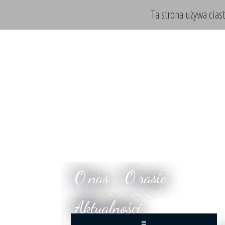
Ta strona używa cias
O nas
O rasie
Aktualności
≡