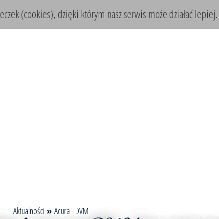
teczek (cookies), dzięki którym nasz serwis może działać lepiej.
Aktualności
»
Acura - DVM