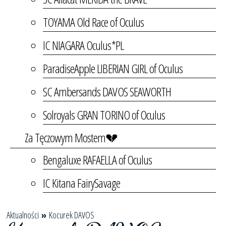
TOYAMA Old Race of Oculus
IC NIAGARA Oculus*PL
ParadiseApple LIBERIAN GIRL of Oculus
SC Ambersands DAVOS SEAWORTH
Solroyals GRAN TORINO of Oculus
Za Tęczowym Mostem💔
Bengaluxe RAFAELLA of Oculus
IC Kitana FairySavage
Aktualności
»
Kocurek DAVOS