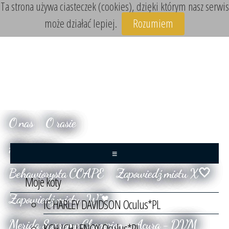
Ta strona używa ciasteczek (cookies), dzięki którym nasz serwis
może działać lepiej.
Rozumiem
O nas
O rasie
Aktualności
≡
Behawiorysta COAPE
Zapowiedź miotu X🤍
Moje koty
Zapowiedź miotu „W”♥️
IC HARLEY DAVIDSON Oculus*PL
Merida Supreme Champion
Acura - DVM
KCH JCH LENOX Oculus*PL