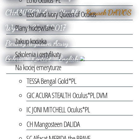
CHAMPION Acura Stealth
Kocurek DAVOS
Leo Land Ivory Queen of Oculus
Plany hodowlane
Wystawa Słupsk 2017
Zakup kociaka
Pierwsza wystawa Acury
Szkolenia i certyfikaty
Galeria
Kontakt
English
Na kociej emeryturze
TESSA Bengal Gold*PL
GIC ACURA STEALTH Oculus*PL DVM
IC JONI MITCHELL Oculus*PL
CH Mangosteen DALIDA
SC Alfacat MERIDA the BRAVE