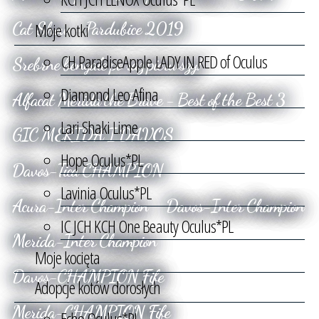
Cat Show - Pardubice 2019
Moje kotki
CH ParadiseApple LADY IN RED of Oculus
Srebrne bengale po raz pierwszy!
Diamond Leo Afina
Alfacat Merida the Brave - Best of the Best 3
Lari Shaki Lime
GIC MERIDA I DAVOS
Hope Oculus*PL
Davos-Tica CHAMPION
Lavinia Oculus*PL
Acura-Inter Champion
Davos-Inter Champion
IC JCH KCH One Beauty Oculus*PL
Merida-Inter Champion
Moje kocięta
Davos-CHAMPION Fife
Adopcje kotów dorosłych
Merida-CHAMPION Fife
Echo Oculus*PL