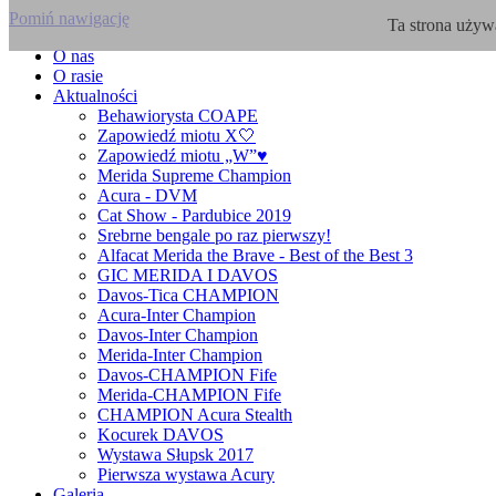
Pomiń nawigację
Ta strona używa
O nas
O rasie
Aktualności
Behawiorysta COAPE
Zapowiedź miotu X🤍
Zapowiedź miotu „W”♥️
Merida Supreme Champion
Acura - DVM
Cat Show - Pardubice 2019
Srebrne bengale po raz pierwszy!
Alfacat Merida the Brave - Best of the Best 3
GIC MERIDA I DAVOS
Davos-Tica CHAMPION
Acura-Inter Champion
Davos-Inter Champion
Merida-Inter Champion
Davos-CHAMPION Fife
Merida-CHAMPION Fife
CHAMPION Acura Stealth
Kocurek DAVOS
Wystawa Słupsk 2017
Pierwsza wystawa Acury
Galeria