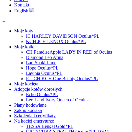
Kontakt
English
≡
Moje koty
IC HARLEY DAVIDSON Oculus*PL
KCH JCH LENOX Oculus*PL
Moje kotki
CH ParadiseApple LADY IN RED of Oculus
Diamond Leo Afina
Lari Shaki Lime
Hope Oculus*PL
Lavinia Oculus*PL
IC JCH KCH One Beauty Oculus*PL
Moje kocięta
Adopcje kotów dorosłych
Echo Oculus*PL
Leo Land Ivory Queen of Oculus
Plany hodowlane
Zakup kociaka
Szkolenia i certyfikaty
Na kociej emeryturze
TESSA Bengal Gold*PL
GIC ACURA STEALTH Oculus*PL DVM