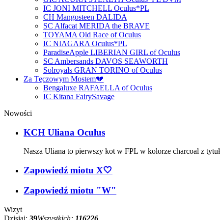
IC JONI MITCHELL Oculus*PL
CH Mangosteen DALIDA
SC Alfacat MERIDA the BRAVE
TOYAMA Old Race of Oculus
IC NIAGARA Oculus*PL
ParadiseApple LIBERIAN GIRL of Oculus
SC Ambersands DAVOS SEAWORTH
Solroyals GRAN TORINO of Oculus
Za Tęczowym Mostem💔
Bengaluxe RAFAELLA of Oculus
IC Kitana FairySavage
Nowości
KCH Uliana Oculus
Nasza Uliana to pierwszy kot w FPL w kolorze charcoal z tyt
Zapowiedź miotu X🤍
Zapowiedź miotu "W"
Wizyt
Dzisiaj:
39
Wszystkich:
116226