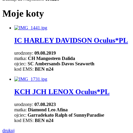
Moje koty
IC HARLEY DAVIDSON Oculus*PL
urodzony:
09.08.2019
matka:
CH
Mangosteen Dalida
ojciec:
SC Ambersands Davos Seaworth
kod EMS:
BEN n24
KCH JCH LENOX Oculus*PL
urodzony:
07.08.2023
matka:
Diamond Leo Afina
ojciec:
Garradekato Ralph of SunnyParadise
kod EMS:
BEN n24
drukuj